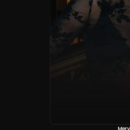
Mery
Gra
Mery