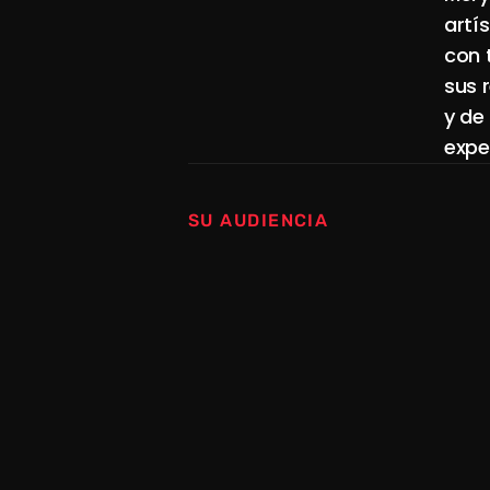
Q
U
I
É
N
E
S
?
artí
con 
sus 
y de
expe
SU AUDIENCIA
E
N
N
Ú
M
E
R
O
INSTAGRAM
merygranados