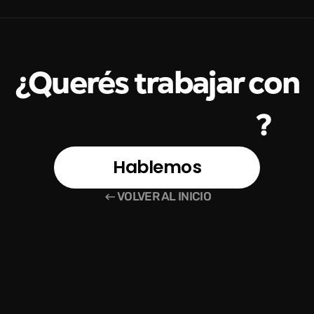
¿Querés trabajar con
Mery
Granados
?
Hablemos
VOLVER AL INICIO