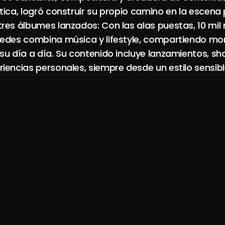
stica, logró construir su propio camino en la escena
tres álbumes lanzados: Con las alas puestas, 10 mil m
redes combina música y lifestyle, compartiendo mom
 su día a día. Su contenido incluye lanzamientos, sh
riencias personales, siempre desde un estilo sensibl
S
TIKTOK
merygranados