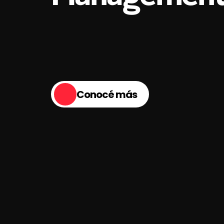
Nosotros
sab
de
eso.
Conocé más