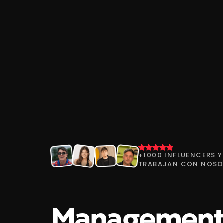
+1000 INFLUENCERS 
TRABAJAN CON NOS
Tu
marca
tien
M
a
n
a
g
e
m
e
n