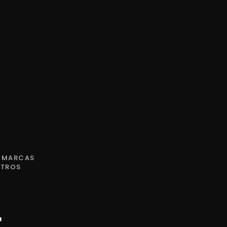
Y MARCAS
OTROS
e
t