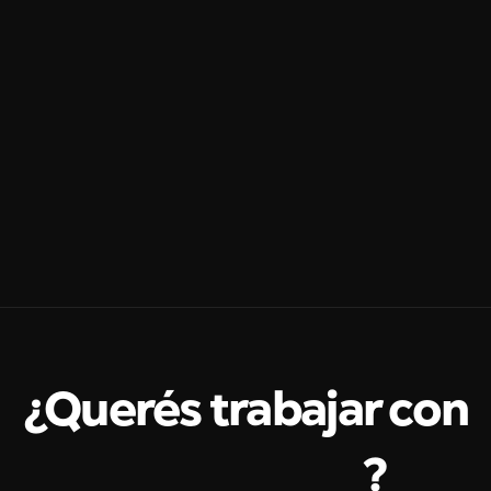
¿Querés trabajar con
Giuli
Morelli
?